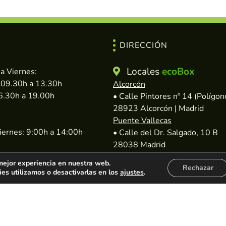
DIRECCIÓN
Locales
ecoBox
a Viernes:
 09.30h a 13.30h
Alcorcón
16.30h a 19.00h
• Calle Pintores nº 14 (Polígon
28923 Alcorcón | Madrid
Puente Vallecas
iernes: 9:00h a 14:00h
• Calle del Dr. Salgado, 10 B
28038 Madrid
• Calle de Alfredo Castro Cam
 mejor experiencia en nuestra web.
Rechazar
28053 Madrid
s utilizamos o desactivarlas en los
ajustes
.
Carabanchel
• Calle Salvador Alonso, 20
28019 Madrid