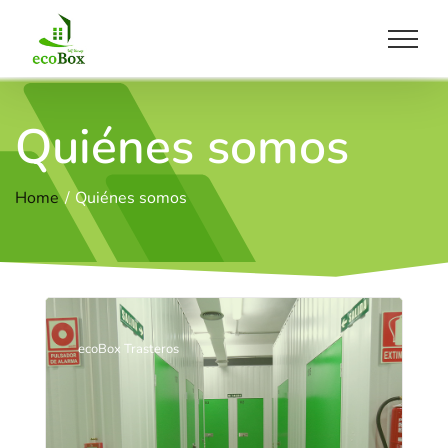
Saltar
al
contenido
Quiénes somos
Home
Quiénes somos
ecoBox Trasteros